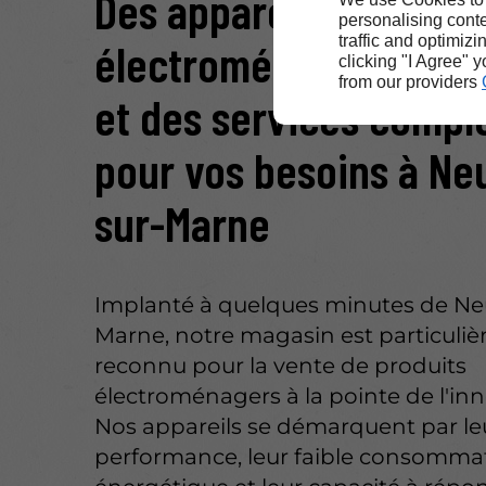
Des appareils
personalising conte
traffic and optimizi
électroménagers inno
clicking "I Agree" 
from our providers
et des services compl
pour vos besoins à Neu
sur-Marne
Implanté à quelques minutes de Neu
Marne, notre magasin est particuli
reconnu pour la vente de produits
électroménagers à la pointe de l'inn
Nos appareils se démarquent par le
performance, leur faible consomma