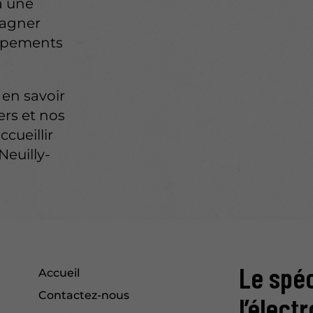
 à une
pagner
uipements
 en savoir
ers et nos
ccueillir
Neuilly-
Le spéc
Accueil
Contactez-nous
l’élect