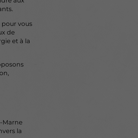
ndre aux
nts.
 pour vous
ux de
ie et à la
roposons
son,
ur-Marne
nvers la