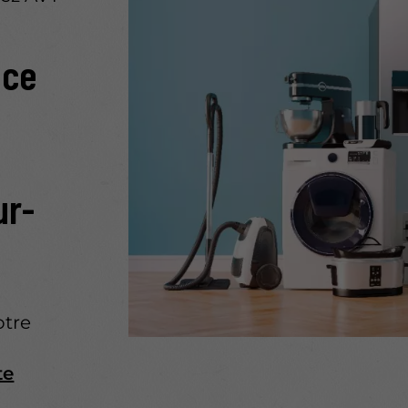
nce
ur-
otre
te