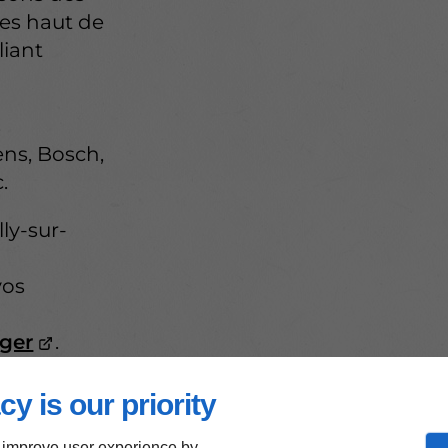
des haut de
liant
s
ns, Bosch,
.
ly-sur-
vos
ager
.
cy is our priority
 improve user experience by