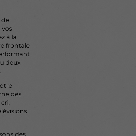
 de
à vos
z à la
e frontale
performant
ou deux
.
otre
rne des
cri,
élévisions
osons des