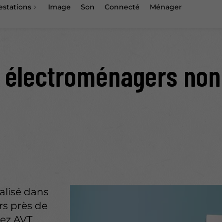
estations
Image
Son
Connecté
Ménager
 électroménagers non 
alisé dans
rs près de
hez AVT