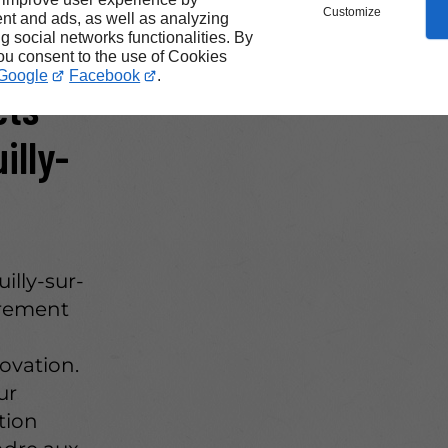
Customize
nt and ads, as well as analyzing
ng social networks functionalities. By
vants
you consent to the use of Cookies
Google
Facebook
.
ets
illy-
illy-sur-
èrement
ovation.
ur
tion