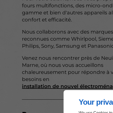
fours multifonctions, des micro-on
gamme et bien d'autres appareils al
confort et efficacité.
Nous collaborons avec des marque
reconnues comme Whirlpool, Sieme
Philips, Sony, Samsung et Panasonic
Venez nous rencontrer près de Neuil
Marne, où nous vous accueillons
chaleureusement pour répondre à 
besoins en
installation de nouvel électromén
Your priva
We use Cookies to