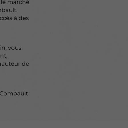
r le marché
bault.
ccès à des
n, vous
nt,
 hauteur de
t-Combault