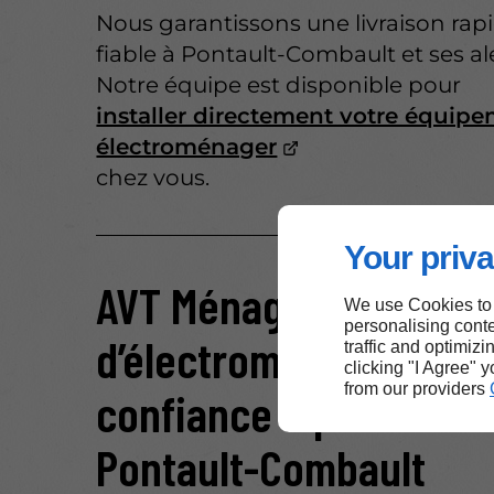
Nous garantissons une livraison rap
fiable à Pontault-Combault et ses al
Notre équipe est disponible pour
installer directement votre équip
électroménager
chez vous.
Your priva
AVT Ménager : votre m
We use Cookies to
personalising conte
d’électroménager de
traffic and optimizi
clicking "I Agree" 
from our providers
confiance à proximité
Pontault-Combault