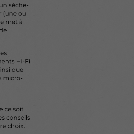
 un sèche-
r (une ou
ne met à
 de
des
ents Hi-Fi
ainsi que
s micro-
 ce soit
es conseils
re choix.