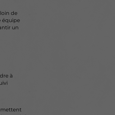
loin de
e équipe
antir un
s
ndre à
uivi
rmettent