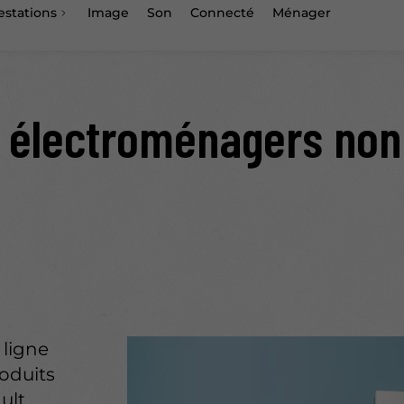
estations
Image
Son
Connecté
Ménager
 électroménagers non 
 ligne
oduits
lt.