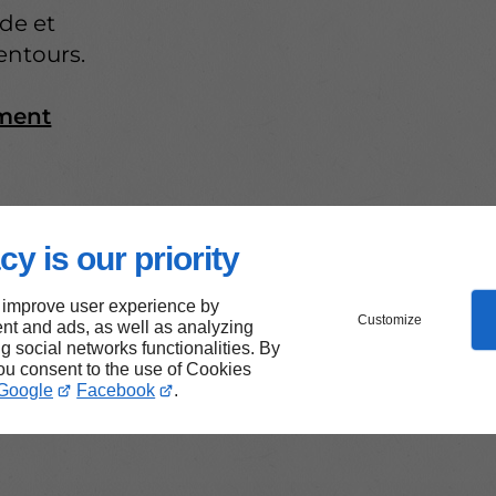
ide et
entours.
ement
cy is our priority
agasin
 improve user experience by
Customize
nt and ads, as well as analyzing
ng social networks functionalities. By
you consent to the use of Cookies
Google
Facebook
.
 de