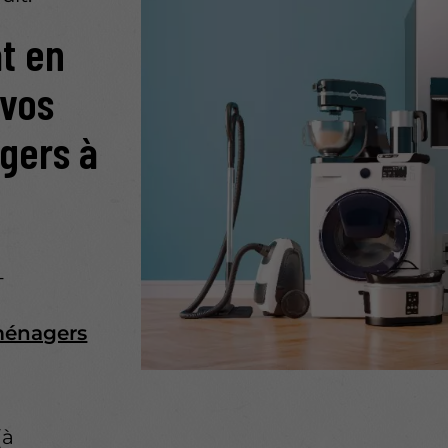
t en
 vos
gers à
-
ménagers
(à