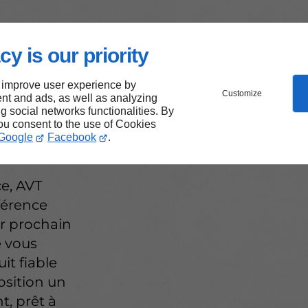
cy is our priority
 improve user experience by
fs non
Customize
nt and ads, as well as analyzing
ng social networks functionalities. By
nce
you consent to the use of Cookies
Google
Facebook
.
ce, AVT
férence
ur prochain
e vous
uit fiable
osition un
t, prêt à