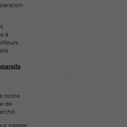
éparation
et
e à
illeurs
eils
ppareils
de notre
ce de
arché.
our passer