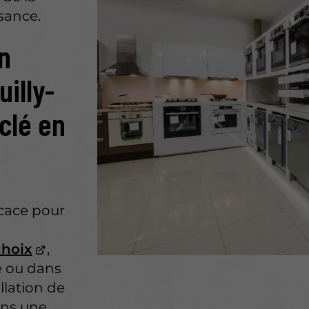
isance.
on
illy-
 clé en
icace pour
choix
,
e ou dans
llation de
ons une