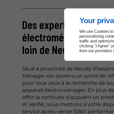
Your priva
Des experts en
We use Cookies to
électroménager réacti
personalising conte
traffic and optimizi
loin de Neuilly-Plaisa
clicking "I Agree" 
from our providers
Situé à proximité de Neuilly-Plaisan
Ménager est devenu un point de ré
pour tous ceux à la recherche de le
appareil électroménager. En plus d
offrir la certitude d’acquérir un prod
et vérifié, nous mettons à votre disp
service après-vente (SAV) performan