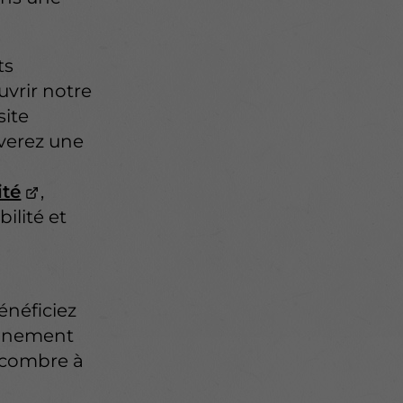
ts
uvrir notre
site
uverez une
ité
,
ilité et
énéficiez
pagnement
ncombre à